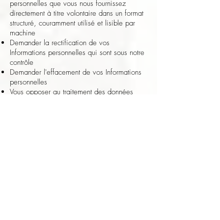
personnelles que vous nous fournissez
directement à titre volontaire dans un format
structuré, couramment utilisé et lisible par
machine
Demander la rectification de vos
Informations personnelles qui sont sous notre
contrôle
Demander l'effacement de vos Informations
personnelles
Vous opposer au traitement des données
personnelles par nos soins
Demander la limitation du traitement de vos
Informations personnelles par nos soins
Déposer une plainte auprès d'une autorité de
contrôle
Toutefois, veuillez noter que ces droits ne
sont pas absolus et qu’ils peuvent être
soumis à nos propres intérêts légitimes ou
exigences réglementaires. Si vous avez des
questions d'ordre général sur les Informations
personnelles que nous recueillons et sur la
manière dont nous les utilisons, veuillez nous