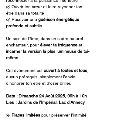
reconnecter à ta puissance intérieure
🌿 Ouvrir ton cœur et faire rayonner ton 
être dans sa totalité
🌿 Recevoir une 
guérison énergétique 
profonde et subtile
Un soin de l’âme, dans un cadre naturel 
enchanteur, pour 
élever ta fréquence
 et 
incarner la version la plus lumineuse de toi-
même
.
Cet événement est 
ouvert à toutes et tous
, 
aucun prérequis, simplement l’envie 
d’honorer ton être et d’oser briller.
Date : Dimanche 24 Août 2025, 09h à 10h
Lieu :
Jardins de l’Impérial, Lac d’Annecy
💫 
Places limitées
 pour préserver l’intimité 
et la qualité de l'instant
💫 
Réservation obligatoire