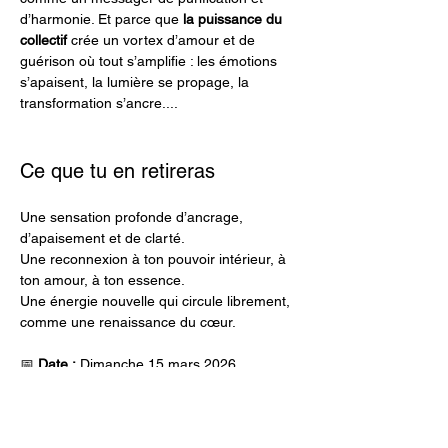
d’harmonie. Et parce que 
la puissance du 
collectif
 crée un vortex d’amour et de 
guérison où tout s’amplifie : les émotions 
s’apaisent, la lumière se propage, la 
transformation s’ancre....
Ce que tu en retireras
Une sensation profonde d’ancrage, 
d’apaisement et de clarté.
Une reconnexion à ton pouvoir intérieur, à 
ton amour, à ton essence.
Une énergie nouvelle qui circule librement, 
comme une renaissance du cœur.
📅 
Date :
 Dimanche 15 mars 2026
🕘 
Horaire :
 9h30 – 10h30
📍 
Lieu :
 Grotte de Sel de Pure breath, 1 
rue Léon Rey Grange, 74960 Meythet