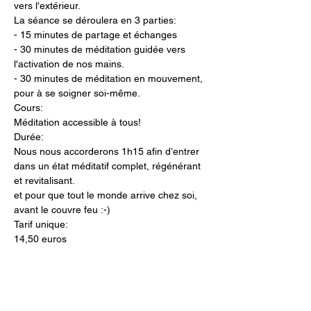
vers l'extérieur. 
La séance se déroulera en 3 parties:    
- 15 minutes de partage et échanges 
- 30 minutes de méditation guidée vers 
l'activation de nos mains.  
- 30 minutes de méditation en mouvement, 
pour à se soigner soi-même.    
Cours: 
Méditation accessible à tous! 
Durée:  
Nous nous accorderons 1h15 afin d’entrer 
dans un état méditatif complet, régénérant 
et revitalisant.  
et pour que tout le monde arrive chez soi, 
avant le couvre feu :-)
Tarif unique: 
14,50 euros
Lieu: 
De chez soi
Des questions? 
contactez-moi par SMS, Charlène: 06 77 