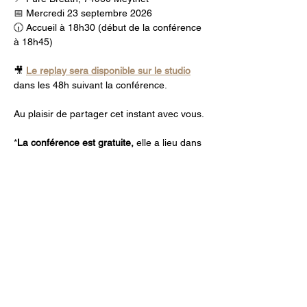
📅 Mercredi 23 septembre 2026
🕡 Accueil à 18h30 (début de la conférence 
à 18h45)
🎥 
Le replay sera disponible sur le studio
dans les 48h suivant la conférence.
Au plaisir de partager cet instant avec vous.
*
La conférence est gratuite,
 elle a lieu dans 
le 
Corner Café de Pure breath
, sur place 
consommation et en-cas possible. 
*Les places sont limitées. La réservation 
est obligatoire.
Avec bienveillance,
Charlène.
RÉSERVER