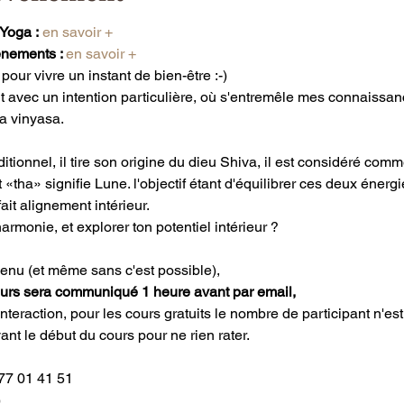
 Yoga :
 en savoir +
nements : 
en savoir +
our vivre un instant de bien-être :-)
t avec un intention particulière, où s'entremêle mes connaissanc
a vinyasa.
itionnel, il tire son origine du dieu Shiva, il est considéré comm
 «tha» signifie Lune. l'objectif étant d'équilibrer ces deux énerg
ait alignement intérieur.
armonie, et explorer ton potentiel intérieur ?
venu (et même sans c'est possible),
cours sera communiqué 1 heure avant par email,
interaction, pour les cours gratuits le nombre de participant n'est 
nt le début du cours pour ne rien rater.
77 01 41 51
)