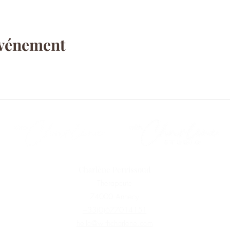
événement
Charlène Perrissoud
Thérapeute
74000 Annecy
+33(0)677014151
hello@withcharlene.com