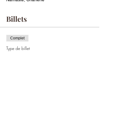
Billets
Complet
Type de billet
Atelier - Équilibre intérieur
Plus d'info
Prix
35,00 €
Cet événement est complet