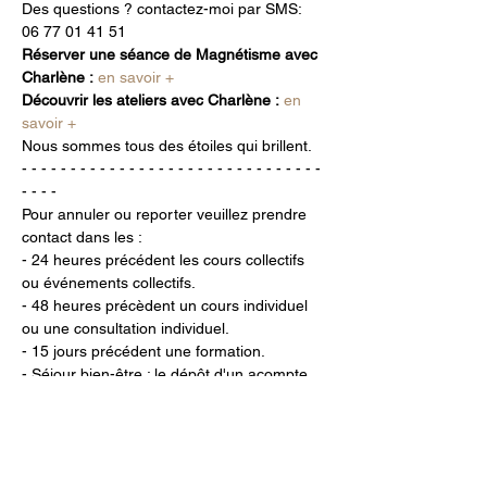
Des questions ? contactez-moi par SMS: 
06 77 01 41 51
Réserver une séance de Magnétisme avec 
Charlène :
en savoir +
Découvrir les ateliers avec Charlène :
en 
savoir +
Nous sommes tous des étoiles qui brillent.
- - - - - - - - - - - - - - - - - - - - - - - - - - - - - - - 
- - - -
Pour annuler ou reporter veuillez prendre 
contact dans les :
- 24 heures précédent les cours collectifs 
ou événements collectifs.
- 48 heures précèdent un cours individuel 
ou une consultation individuel.
- 15 jours précédent une formation.
- Séjour bien-être : le dépôt d'un acompte 
est nécessaire pour confirmation, 
rembourssable sous les conditions légales.
Toute annulation dépassant ces délais sera 
facturée à 100%.