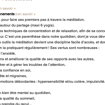
n savoir +
enements :
en savoir +
pour faire ses premiers pas à travers la méditation.
autour du partage (maxi 6 yogis).
es techniques de concentration et de relaxation, afin de se concen
eur. C’est une parenthèse dans notre quotidien, dont je vous dévoi
outils la méditation devient une discipline facile d’accès, et don
n la pratiquant régulièrement ! Ses vertus sont nombreuses :
 l’anxiété,
s et améliorer la qualité de ses rapports avec les autres,
r et à gérer les troubles de l’attention,
a confiance en soi,
te et migraines,
motions débordantes : hypersensibilité et/ou colère, impulsivité.
e bien être mental au quotidien,
la qualité du sommeil,
à prendre du recul...