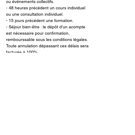
ou événements collectifs.
- 48 heures précèdent un cours individuel 
ou une consultation individuel.
- 15 jours précédent une formation.
- Séjour bien-être : le dépôt d'un acompte 
est nécessaire pour confirmation, 
rembourssable sous les conditions légales.
Toute annulation dépassant ces délais sera 
facturée à 100%.
Billets
Vente expirée
Type de billet
Formation en Numérologie 2/3
Plus d'info
Prix