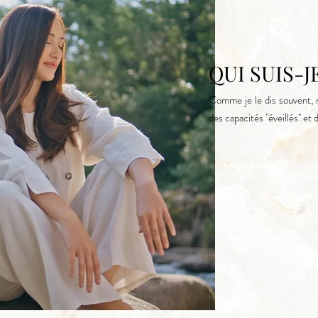
QUI SUIS-JE
Comme je le dis souvent, n
des capacités "éveillés" et d'