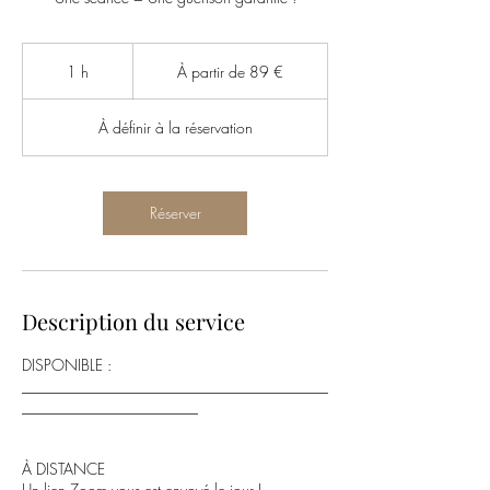
À
partir
1 h
1
À partir de 89 €
de
89
euros
À définir à la réservation
Réserver
Description du service
DISPONIBLE :
________________________________________
_______________________
À DISTANCE
Un lien Zoom vous est envoyé le jour J.