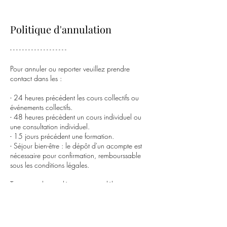
Politique d'annulation
- - - - - - - - - - - - - - - - - - -
Pour annuler ou reporter veuillez prendre
contact dans les :
- 24 heures précédent les cours collectifs ou
événements collectifs.
- 48 heures précèdent un cours individuel ou
une consultation individuel.
- 15 jours précédent une formation.
- Séjour bien-être : le dépôt d'un acompte est
nécessaire pour confirmation, rembourssable
sous les conditions légales.
Toute annulation dépassant ces délais sera
facturée à 100%.